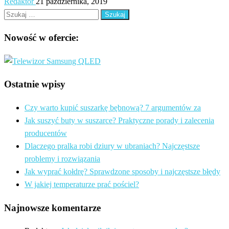
Redaktor
21 października, 2019
Szukaj:
Nowość w ofercie:
Ostatnie wpisy
Czy warto kupić suszarkę bębnową? 7 argumentów za
Jak suszyć buty w suszarce? Praktyczne porady i zalecenia
producentów
Dlaczego pralka robi dziury w ubraniach? Najczęstsze
problemy i rozwiązania
Jak wyprać kołdrę? Sprawdzone sposoby i najczęstsze błędy
W jakiej temperaturze prać pościel?
Najnowsze komentarze