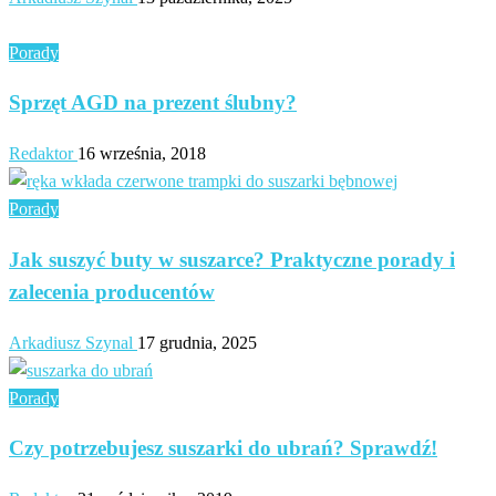
Porady
Sprzęt AGD na prezent ślubny?
Redaktor
16 września, 2018
Porady
Jak suszyć buty w suszarce? Praktyczne porady i
zalecenia producentów
Arkadiusz Szynal
17 grudnia, 2025
Porady
Czy potrzebujesz suszarki do ubrań? Sprawdź!