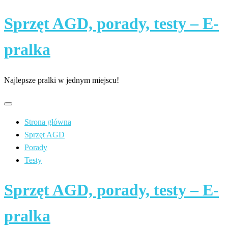
Skip
Sprzęt AGD, porady, testy – E-
to
content
pralka
Najlepsze pralki w jednym miejscu!
Strona główna
Sprzęt AGD
Porady
Testy
Sprzęt AGD, porady, testy – E-
pralka