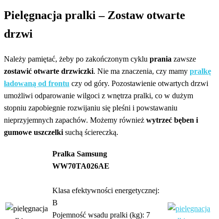
Pielęgnacja pralki –
Zostaw otwarte
drzwi
Należy pamiętać, żeby po zakończonym cyklu
prania
zawsze
zostawić otwarte drzwiczki
. Nie ma znaczenia, czy mamy
pralkę
ładowaną od frontu
czy od góry. Pozostawienie otwartych drzwi
umożliwi odparowanie wilgoci z wnętrza pralki, co w dużym
stopniu zapobiegnie rozwijaniu się pleśni i powstawaniu
nieprzyjemnych zapachów. Możemy również
wytrzeć bęben i
gumowe uszczelki
suchą ściereczką.
Pralka Samsung
WW70TA026AE
Klasa efektywności energetycznej:
B
Pojemność wsadu pralki (kg): 7