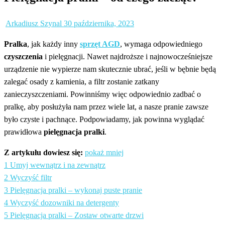
Opublikowane
Arkadiusz Szynal
30 października, 2023
w
Pralka
, jak każdy inny
sprzęt AGD
, wymaga odpowiedniego
czyszczenia
i pielęgnacji. Nawet najdroższe i najnowocześniejsze
urządzenie nie wypierze nam skutecznie ubrać, jeśli w bębnie będą
zalegać osady z kamienia, a filtr zostanie zatkany
zanieczyszczeniami. Powinniśmy więc odpowiednio zadbać o
pralkę, aby posłużyła nam przez wiele lat, a nasze pranie zawsze
było czyste i pachnące. Podpowiadamy, jak powinna wyglądać
prawidłowa
pielęgnacja pralki
.
Z artykułu dowiesz się:
pokaż mniej
1
Umyj wewnątrz i na zewnątrz
2
Wyczyść filtr
3
Pielęgnacja pralki – wykonaj puste pranie
4
Wyczyść dozowniki na detergenty
5
Pielęgnacja pralki – Zostaw otwarte drzwi