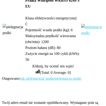
Pralka Whirlpool WRBSS 6249 S
EU
Klasa efektywności energetycznej:
C
Pojemność wsadu pralki (kg): 6
Maksymalna prędkość wirowania
(obr/min): 1200
Poziom hałasu (dB): 80
Zużycie energii na 100 cykli (kWh):
56
Kliknij, by ocenić ten wpis!
[Total:
0
Average:
0
]
Otagowano:
jak pielęgnować pralkę
pielęgnacja pralki
ZOSTAW ODPOWIEDŹ
Twój adres email nie zostanie opublikowany.
Wymagane pola są