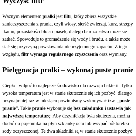
Wyczyść filtr
Ważnym elementem
pralki
jest
filtr
, który zbiera wszystkie
zanieczyszczenia z prania, czyli włosy, sierść zwierząt, kurz, strzępy
tkanin, pozostałości błota i piasek, dlatego bardzo łatwo może się
zatkać. Spowoduje to gromadzenie się wody i brudu, a także może
stać się przyczyną powstawania nieprzyjemnego zapachu. Z tego
względu,
filtr wymaga regularnego czyszczenia
oraz wymiany.
Pielęgnacja pralki
–
wykonaj puste pranie
Ciepło i wilgoć to najlepsze środowisko dla rozwoju bakterii. Tylko
wysoka temperatura jest w stanie skutecznie się ich pozbyć, dlatego
przynajmniej raz w miesiącu powinniśmy wykonywać tzw. „
puste
pranie
”. Takie
pranie
wykonuje się
bez załadunku
i
ustawia jak
najwyższą temperaturę
. Aby dezynfekcja była skuteczna, można
dodać do pojemnika na płyn szklankę octu lub wsypać pół torebki
sody oczyszczonej. Te dwa składniki są w stanie skutecznie pozbyć