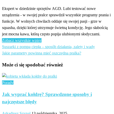
Ekspert w dziedzinie sprzętów AGD. Lubi testować nowe
urządzenia - w swojej pralce sprawdził wszystkie programy prania i
funkcje. W wolnych chwilach oddaje się swojej pasji - grze w
squasha, dzięki której utrzymuje świetną kondycję. Jego słabością
jest mocna kawa, którą często popija ulubionymi słodyczami.
Zobacz wszystkie wpisy
Poprzedni
Suszarki z pompą ciepła – sposób działania, zalety i wady
Nawigacja
wpis
Następny
Jakie parametry powinna mieć oszczędna pralka?
wpisu
wpis
Może ci się spodobać również
Porady
Jak wyprać kołdrę? Sprawdzone sposoby i
najczęstsze błędy
Arkadiusz Szynal
13 października, 2025